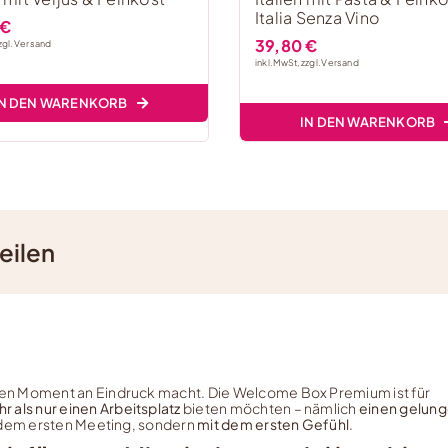
Italia Senza Vino
€
39,80
€
zgl.
Versand
inkl. MwSt, zzgl.
Versand
IN DEN WARENKORB
IN DEN WARENKORB
eilen
ten Moment an Eindruck macht. Die Welcome Box Premium ist für
r als nur einen Arbeitsplatz
bieten möchten – nämlich
einen gelun
t dem ersten Meeting, sondern
mit dem ersten Gefühl
.