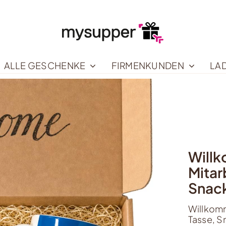
ALLE GESCHENKE
FIRMENKUNDEN
LA
Will
Mitar
Snack
Willkomm
Tasse, S