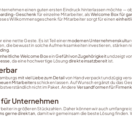
nternehmen einen guten ersten Eindruck hinterlassen möchte — o
arding-Geschenk
für einzelne Mitarbeiter, als
Welcome Box für ga
ses Willkommensgeschenk für Mitarbeiter sorgt für einen
einheitl
eine nette Geste. Es ist Teil einer
modernen Unternehmenskultur
n, die bewusst in solche Aufmerksamkeiten investieren, stärken ni
ding
.
inheitliche Welcome Box
ein
Gefühl von Zugehörigkeit
und zeigt vo
ozesse
, da eine hochwertige Lösung
direkt einsatzbereit
ist.
ferbar
 Hamburgs
mit viel Liebe zum Detail
von Hand verpackt und zügig vers
neuen Mitarbeiters
schicken lassen. Auf Wunsch ergänzt du das G
elbstverständlich nicht im Paket. Andere
Versandformen für Firmen
l für Unternehmen
beiter in größeren Stückzahlen. Daher können wir auch umfangrei
ns gerne direkt an
, damit wir gemeinsam die beste Lösung finden.