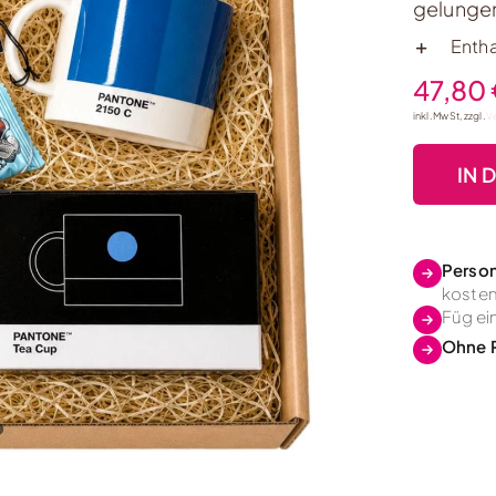
gelungen
Enth
47,80
inkl. MwSt, zzgl.
V
IN 
Person
koste
Füg ei
Ohne 