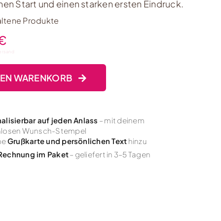
en Start und einen starken ersten Eindruck.
altene Produkte
€
ersand
DEN WARENKORB
alisierbar auf jeden Anlass
– mit deinem
nlosen Wunsch-Stempel
ne
Grußkarte und persönlichen Text
hinzu
Rechnung im Paket
– geliefert in 3–5 Tagen