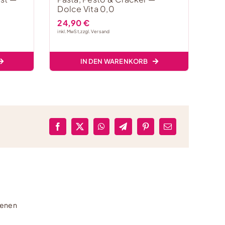
Dolce Vita 0,0
& h
24,90
€
35
inkl. MwSt, zzgl.
Versand
inkl. 
IN DEN WARENKORB
genen