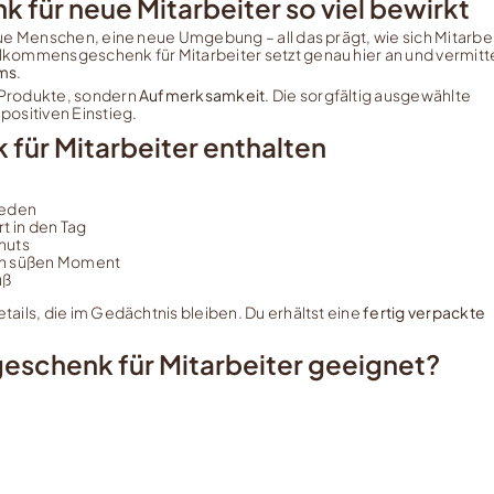
für neue Mitarbeiter so viel bewirkt
ue Menschen, eine neue Umgebung – all das prägt, wie sich Mitarbe
kommensgeschenk für Mitarbeiter setzt genau hier an und vermitte
ams
.
 Produkte, sondern
Aufmerksamkeit
. Die sorgfältig ausgewählte
positiven Einstieg.
für Mitarbeiter enthalten
 reden
rt in den Tag
nuts
en süßen Moment
uß
ails, die im Gedächtnis bleiben. Du erhältst eine
fertig verpackte
eschenk für Mitarbeiter geeignet?