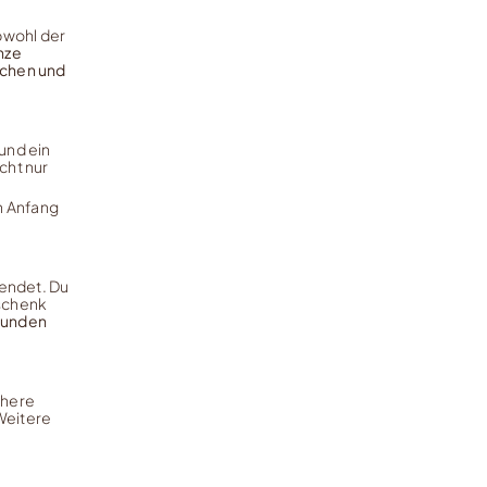
bwohl der
nze
ichen und
und ein
cht nur
n Anfang
endet. Du
eschenk
kunden
chere
Weitere