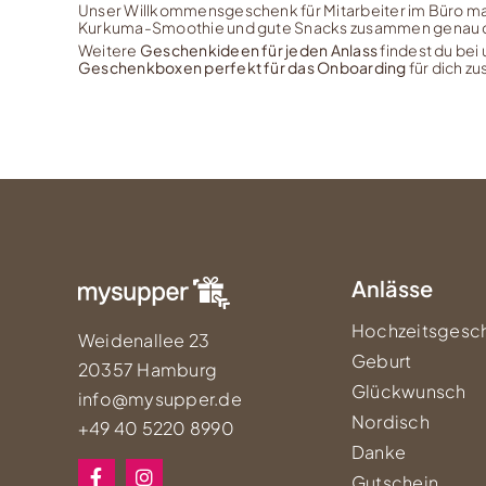
Unser Willkommensgeschenk für Mitarbeiter im Büro mac
Kurkuma-Smoothie und gute Snacks zusammen genau das 
Weitere
Geschenkideen für jeden Anlass
findest du bei
Geschenkboxen perfekt für das Onboarding
für dich z
Anlässe
Hochzeitsgesc
Weidenallee 23
Geburt
20357 Hamburg
Glückwunsch
info@mysupper.de
Nordisch
+49 40 5220 8990
Danke
Gutschein