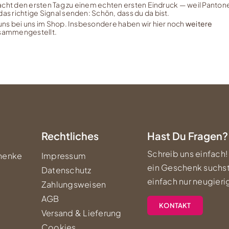
ht den ersten Tag zu einem echten ersten Eindruck — weil Panton
richtige Signal senden: Schön, dass du da bist.
 uns
bei uns im Shop
. Insbesondere haben wir hier noch
weitere
usammengestellt.
Rechtliches
Hast Du Fragen?
Schreib uns einfach!
henke
Impressum
ein Geschenk suchst
Datenschutz
einfach nur neugierig
Zahlungsweisen
AGB
KONTAKT
Versand & Lieferung
Cookies