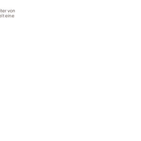
iter von
lt eine