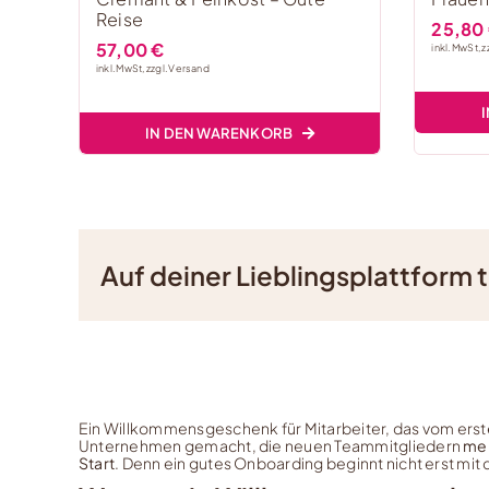
Reise
25,80
57,00
€
inkl. MwSt, z
inkl. MwSt, zzgl.
Versand
IN DEN WARENKORB
Auf deiner Lieblingsplattform t
Ein Willkommensgeschenk für Mitarbeiter, das vom ers
Unternehmen gemacht, die neuen Teammitgliedern
meh
Start
. Denn ein gutes Onboarding beginnt nicht erst mi