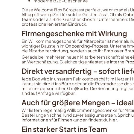
moderne B2B-Geschenke
Diese Welcome Box Büro passt perfekt, wenn man als U
Alltag oft wenig Zeit für solche Gesten lässt. Ob als
Onbo
Teams
oder als B2B-Geschenkbox für Unternehmen: Die
professionellen ersten Eindruck
.
Firmengeschenke mit Wirkung
Ein Willkommensgeschenk für Mitarbeiter ist mehr als nur 
wichtiger Baustein im
Onboarding-Prozess
. Unternehme
die
Mitarbeiterbindung
, sondern auch ihr
Employer Bran
Gerade bei mehreren neuen Mitarbeitern schafft eine
e
an Wertschätzung. Gleichzeitig
entlastet sie interne Pr
Direkt versandfertig – sofort lie
Jede Box wird in unserem Feinkostgeschäft im Herzen
kannst sie
direkt ins Büro
oder an die
Privatadresse des 
mit einer persönlichen
Grußkarte
. Die Rechnung liegt s
sind auf Anfrage verfügbar.
Auch für größere Mengen – idea
Wir liefern regelmäßig Willkommensgeschenke für Mitar
Bestellungen schnell und zuverlässig umsetzen.
Sprich u
Informationen für Firmenkunden
findest du
hier
.
Ein starker Start ins Team