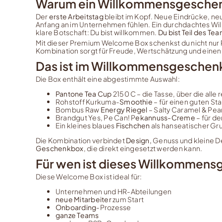
Warum ein Willkommensgeschenk 
Der
erste Arbeitstag
bleibt im Kopf. Neue Eindrücke, ne
Anfang an im Unternehmen fühlen. Ein durchdachtes Will
klare Botschaft: Du bist willkommen.
Du bist Teil des Te
Mit dieser Premium Welcome Box schenkst du nicht nur
Kombination sorgt für Freude, Wertschätzung und einen 
Das ist im Willkommensgeschenk 
Die Box enthält eine abgestimmte Auswahl:
Pantone Tea Cup
2150 C – die Tasse, über die alle
Rohstoff Kurkuma-
Smoothie
– für einen guten Sta
Bombus Raw
Energy Riegel
– Salty Caramel & Pea
Brandgut Yes, Pe Can! P
ekannuss-Creme
– für d
Ein kleines blaues
Fischchen
als hanseatischer Gr
Die Kombination verbindet
Design,
Genuss und kleine Det
Geschenkbox
, die direkt eingesetzt werden kann.
Für wen ist dieses Willkommensg
Diese Welcome Box ist ideal für:
Unternehmen und HR-Abteilungen
neue Mitarbeiter
zum Start
Onboarding
-Prozesse
ganze Teams