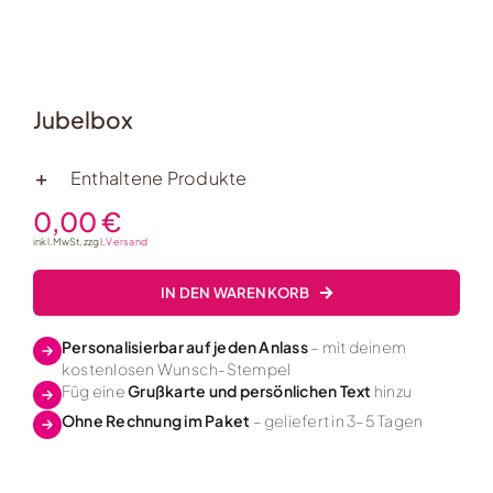
Jubelbox
Enthaltene Produkte
0,00
€
inkl. MwSt, zzgl.
Versand
IN DEN WARENKORB
Personalisierbar auf jeden Anlass
– mit deinem
kostenlosen Wunsch-Stempel
Füg eine
Grußkarte und persönlichen Text
hinzu
Ohne Rechnung im Paket
– geliefert in 3–5 Tagen