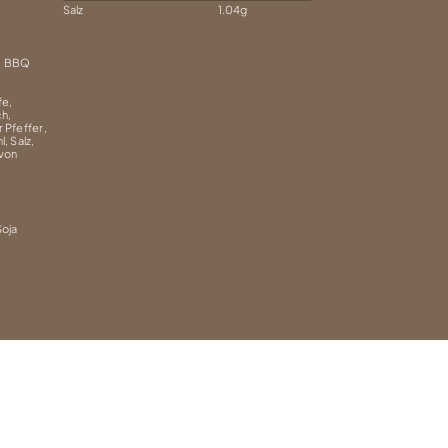
Salz
1.04g
, BBQ
,
fe,
ch,
 Pfeffer,
, Salz,
 von
Soja