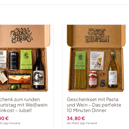
chenk zum runden
Geschenkset mit Pasta
urtstag mit Weißwein
und Wein – Das perfekte
inkost – Jubel!
10 Minuten Dinner
00
€
34,80
€
St, zzgl.
Versand
inkl. MwSt, zzgl.
Versand