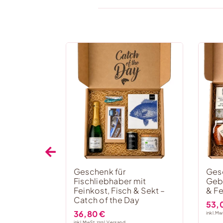
Geschenk für
Ges
Fischliebhaber mit
Geb
Feinkost, Fisch & Sekt –
& Fe
Catch of the Day
53,
36,80
€
inkl. Mw
inkl. MwSt, zzgl.
Versand