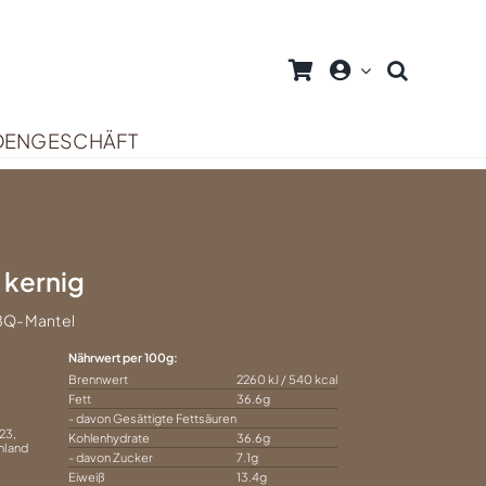
DENGESCHÄFT
 kernig
BQ-Mantel
Nährwert per 100g
Brennwert
2260 kJ / 540 kcal
Fett
36.6g
- davon Gesättigte Fettsäuren
23,
Kohlenhydrate
36.6g
hland
- davon Zucker
7.1g
Eiweiß
13.4g