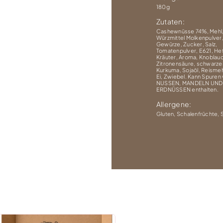
180g
Zutaten:
Cashewnüsse 74%, Mehl
Würzmittel Molkenpulver
Gewürze, Zucker, Salz,
Tomatenpulver, E621, He
Kräuter, Aroma, Knoblau
Zitronensäure, schwarzer
Kurkuma, Sojaöl, Reismehl
Ei, Zwiebel. Kann Spuren
NUSSEN, MANDELN UND
ERDNÜSSEN enthalten.
Allergene:
Gluten, Schalenfrüchte, 