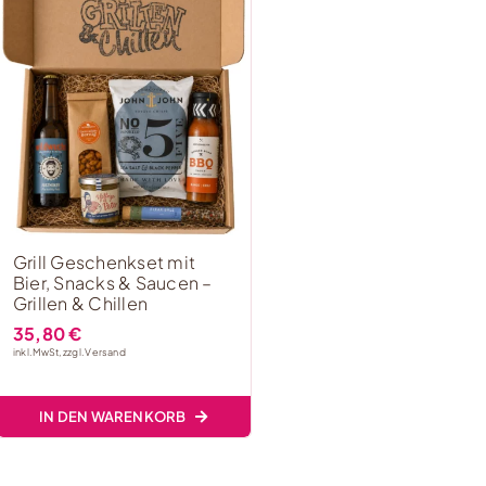
Grill Geschenkset mit
Bier, Snacks & Saucen –
Grillen & Chillen
35,80
€
inkl. MwSt, zzgl.
Versand
IN DEN WARENKORB