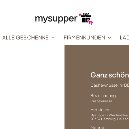
ALLE GESCHENKE
FIRMENKUNDEN
LA
Ganz schön
Cashewnüsse im B
Bezeichnung:
Cashewnüsse
Hersteller:
Mysupper - Weidenallee 
20357 Hamburg, Deutsc
Menge: