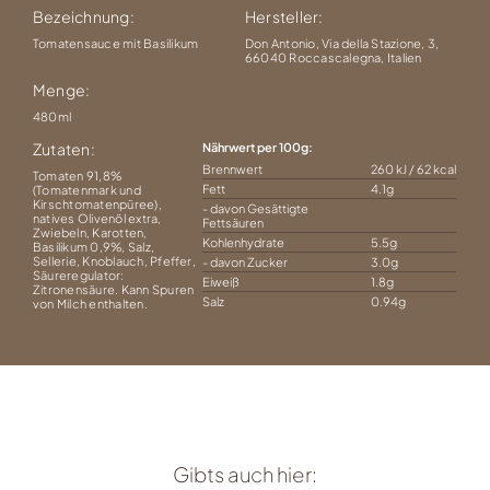
Bezeichnung:
Hersteller:
Tomatensauce mit Basilikum
Don Antonio, Via della Stazione, 3,
66040 Roccascalegna, Italien
Menge:
480ml
Zutaten:
Nährwert per 100g
Brennwert
260 kJ / 62 kcal
Tomaten 91,8%
Fett
4.1g
(Tomatenmark und
Kirschtomatenpüree),
- davon Gesättigte
natives Olivenöl extra,
Fettsäuren
Zwiebeln, Karotten,
Kohlenhydrate
5.5g
Basilikum 0,9%, Salz,
Sellerie, Knoblauch, Pfeffer,
- davon Zucker
3.0g
Säureregulator:
Eiweiß
1.8g
Zitronensäure. Kann Spuren
Salz
0.94g
von Milch enthalten.
Gibts auch hier: