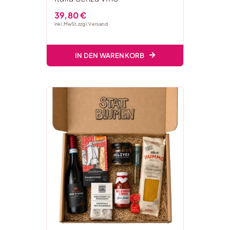
39,80
€
inkl. MwSt, zzgl.
Versand
IN DEN WARENKORB