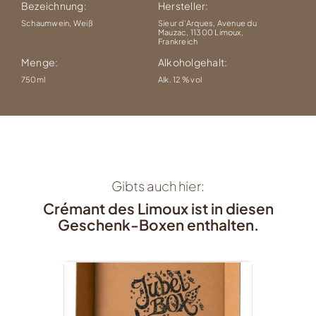
Bezeichnung:
Hersteller:
Schaumwein, Weiß
Sieur d'Arques, Avenue du
Mauzac, 11300 Limoux,
Frankreich
Menge:
Alkoholgehalt:
750ml
Alk. 12 % vol
Gibts auch hier:
Crémant des Limoux ist in diesen
Geschenk-Boxen enthalten.