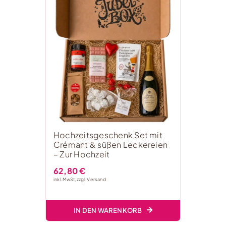
Hochzeitsgeschenk Set mit
Crémant & süßen Leckereien
– Zur Hochzeit
62,80
€
inkl. MwSt, zzgl.
Versand
IN DEN WARENKORB