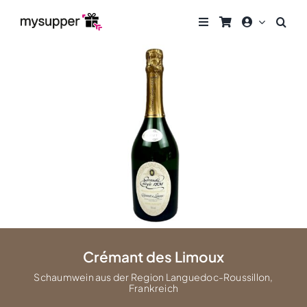
Zum
Inhalt
springen
Crémant des Limoux
Schaumwein aus der Region Languedoc-Roussillon,
Frankreich