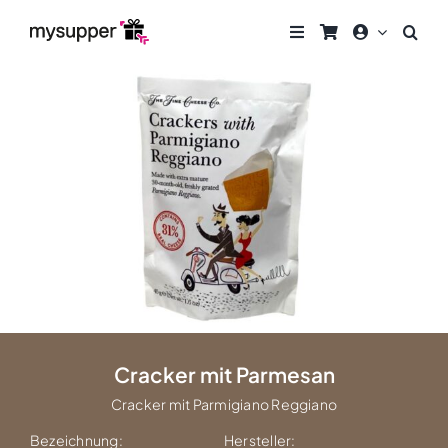
Zum
Inhalt
springen
Cracker mit Parmesan
Cracker mit Parmigiano Reggiano
Bezeichnung:
Hersteller: