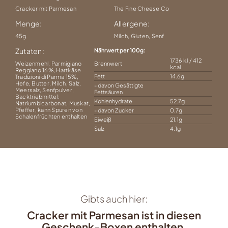
Cracker mit Parmesan
The Fine Cheese Co
Menge:
Allergene:
45g
Milch, Gluten, Senf
Zutaten:
Nährwert per 100g
1736 kJ / 412
Weizenmehl, Parmigiano
Brennwert
kcal
Reggiano 16%, Hartkäse
Fett
14.6g
Tradizioni di Parma 15%,
Hefe, Butter, Milch, Salz,
- davon Gesättigte
Meersalz, Senfpulver,
Fettsäuren
Backtriebmittel:
Kohlenhydrate
52.7g
Natriumbicarbonat, Muskat,
Pfeffer, kann Spuren von
- davon Zucker
0.7g
Schalenfrüchten enthalten
Eiweiß
21.1g
Salz
4.1g
Gibts auch hier:
Cracker mit Parmesan ist in diesen
Geschenk-Boxen enthalten.