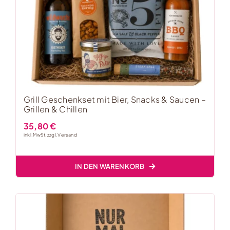
Grill Geschenkset mit Bier, Snacks & Saucen –
Grillen & Chillen
35,80
€
inkl. MwSt, zzgl.
Versand
IN DEN WARENKORB