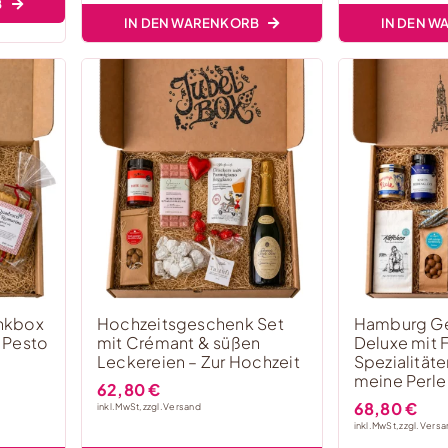
B
IN DEN WARENKORB
IN DEN 
enkbox
Hochzeitsgeschenk Set
Hamburg G
& Pesto
mit Crémant & süßen
Deluxe mit 
Leckereien – Zur Hochzeit
Spezialität
meine Perle
62,80
€
68,80
€
inkl. MwSt, zzgl.
Versand
inkl. MwSt, zzgl.
Versa