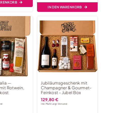
WARENKORB
IN DEN WARENKORB
alia —
Jubiläumsgeschenk mit
mit Rotwein,
Champagner & Gourmet-
nkost
Feinkost – Jubel Box
129,80
€
nd
inkl. MwSt, zzgl.
Versand