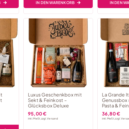
B
IN DEN WARENKORB
IN DEN 
t
Luxus Geschenkbox mit
La Grande It
t
Sekt & Feinkost –
Genussbox 
Glücksbox Deluxe
Pasta & Fei
95,00
€
36,80
€
inkl. MwSt, zzgl.
Versand
inkl. MwSt, zzgl.
Versa