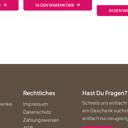
B
IN DEN WARENKORB
IN DEN 
Rechtliches
Hast Du Fragen?
Schreib uns einfach!
henke
Impressum
ein Geschenk suchst
Datenschutz
einfach nur neugierig
Zahlungsweisen
AGB