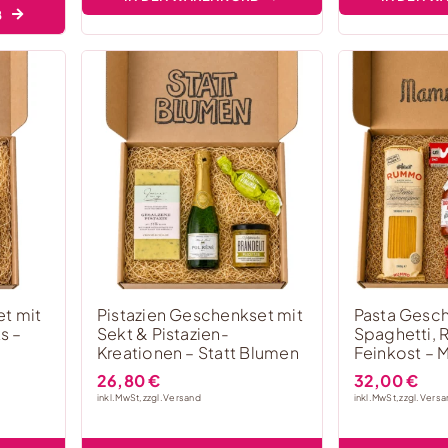
B
t mit
Pistazien Geschenkset mit
Pasta Gesch
s –
Sekt & Pistazien-
Spaghetti, 
Kreationen – Statt Blumen
Feinkost –
26,80
€
32,00
€
inkl. MwSt, zzgl.
Versand
inkl. MwSt, zzgl.
Versa