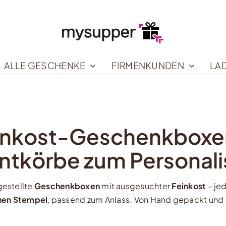
ALLE GESCHENKE
FIRMENKUNDEN
LA
inkost-Geschenkboxe
ntkörbe zum Personali
estellte
Geschenkboxen
mit ausgesuchter
Feinkost
– je
nen Stempel
, passend zum Anlass. Von Hand gepackt und s