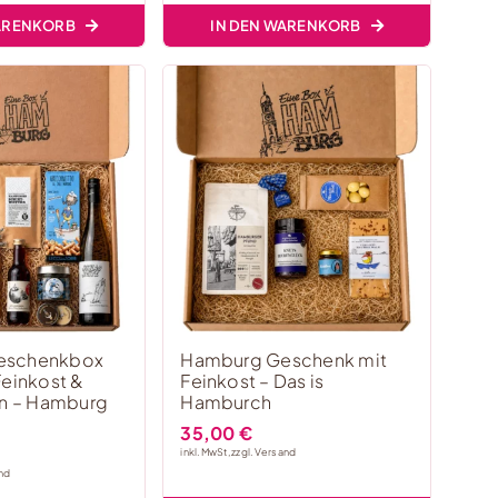
WARENKORB
IN DEN WARENKORB
eschenkbox
Hamburg Geschenk mit
Feinkost &
Feinkost – Das is
en – Hamburg
Hamburch
35,00
€
inkl. MwSt, zzgl.
Versand
nd