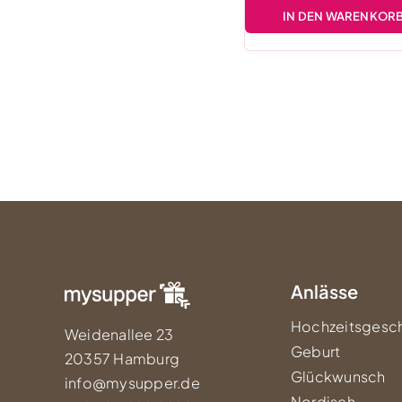
IN DEN WARENKOR
Anlässe
Hochzeitsgesc
Weidenallee 23
Geburt
20357 Hamburg
Glückwunsch
info@mysupper.de
Nordisch