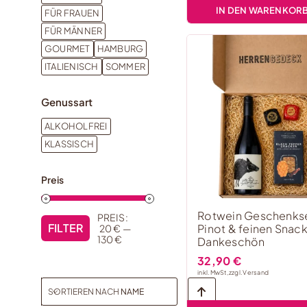
IN DEN WARENKOR
FÜR FRAUEN
FÜR MÄNNER
GOURMET
HAMBURG
ITALIENISCH
SOMMER
Genussart
ALKOHOLFREI
KLASSISCH
Preis
Rotwein Geschenkse
PREIS:
FILTER
Pinot & feinen Snack
20 €
—
Min.
Max.
130 €
Dankeschön
Preis
Preis
32,90
€
inkl. MwSt, zzgl.
Versand
SORTIEREN NACH
NAME