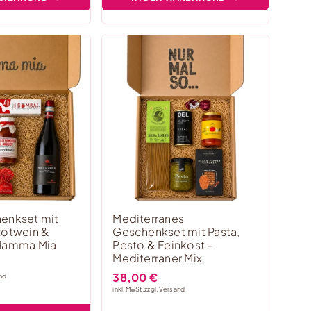
enkset mit
Mediterranes
Rotwein &
Geschenkset mit Pasta,
 Mamma Mia
Pesto & Feinkost –
Mediterraner Mix
38,00
€
nd
inkl. MwSt, zzgl.
Versand