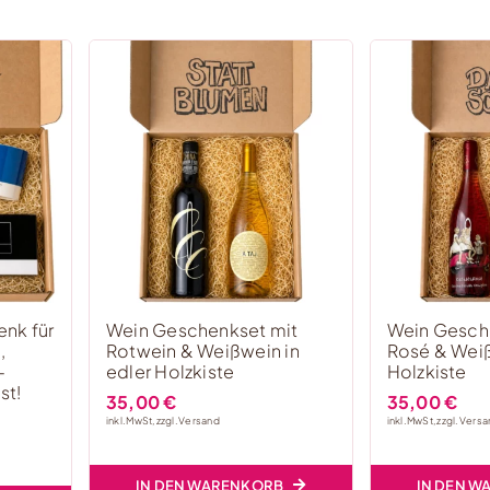
nk für
Wein Geschenkset mit
Wein Gesch
,
Rotwein & Weißwein in
Rosé & Weiß
–
edler Holzkiste
Holzkiste
st!
35,00
€
35,00
€
inkl. MwSt, zzgl.
Versand
inkl. MwSt, zzgl.
Versa
IN DEN WARENKORB
IN DEN 