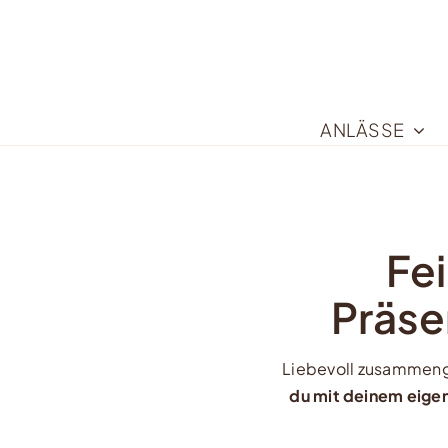
Zum
Inhalt
springen
ANLÄSSE
Fe
Präse
Liebevoll zusammeng
du mit deinem eige