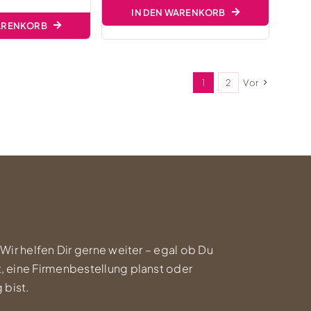
IN DEN WARENKORB
WARENKORB
1
2
Vor
 Wir helfen Dir gerne weiter – egal ob Du
, eine Firmenbestellung planst oder
 bist.