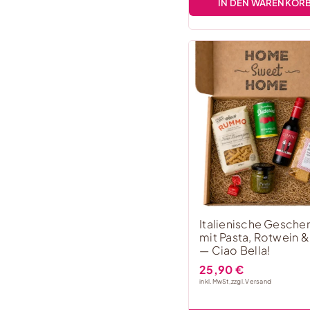
IN DEN WARENKOR
Italienische Gesch
mit Pasta, Rotwein 
— Ciao Bella!
25,90
€
inkl. MwSt, zzgl.
Versand