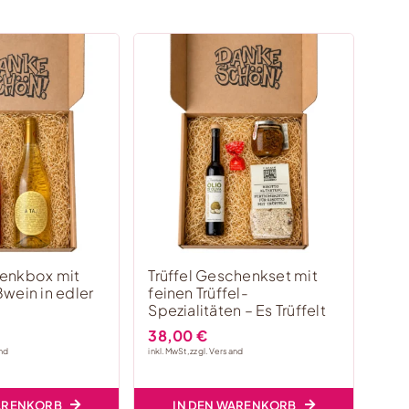
enkbox mit
Trüffel Geschenkset mit
wein in edler
feinen Trüffel-
Spezialitäten – Es Trüffelt
38,00
€
nd
inkl. MwSt, zzgl.
Versand
WARENKORB
IN DEN WARENKORB