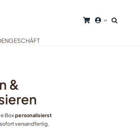
DENGESCHÄFT
n &
sieren
de Box
personalisierst
ofort versandfertig.