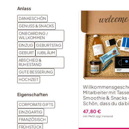
Anlass
DANKESCHÖN
GENUSS & SNACKS
ONBOARDING /
WILLKOMMEN
EINZUG
GEBURTSTAG
GEBURT
JUBILÄUM
ABSCHIED &
RUHESTAND
GUTE BESSERUNG
HOCHZEIT
Willkommensgesche
Mitarbeiter mit Tasse
Eigenschaften
Smoothie & Snacks 
Schön, dass du da bi
CORPORATE GIFTS
47,80
€
EINZIGARTIG
inkl. MwSt, zzgl.
Versand
FRANZÖSISCH
FRÜHSTÜCK