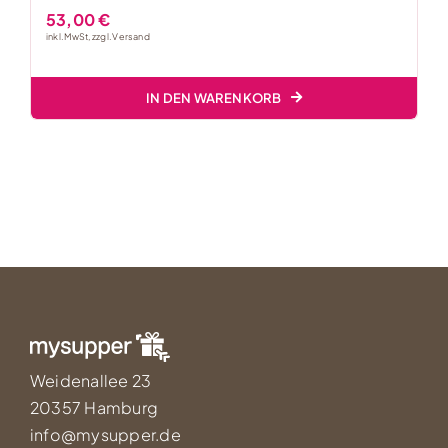
53,00
€
inkl. MwSt, zzgl.
Versand
IN DEN WARENKORB
Weidenallee 23
20357 Hamburg
info@mysupper.de