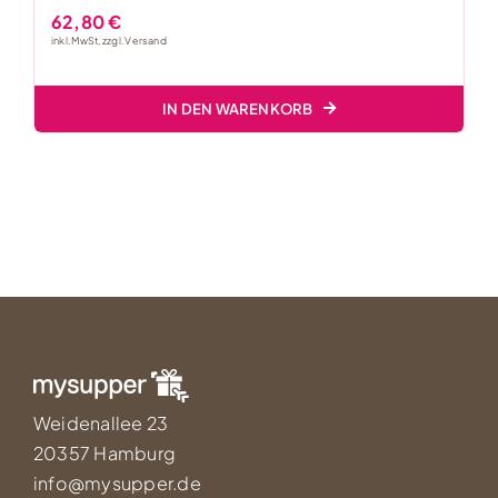
62,80
€
inkl. MwSt, zzgl.
Versand
IN DEN WARENKORB
Weidenallee 23
20357 Hamburg
info@mysupper.de