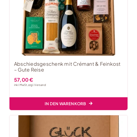
Abschiedsgeschenk mit Crémant & Feinkost
– Gute Reise
57,00
€
inkl. MwSt, zzgl.
Versand
IN DEN WARENKORB