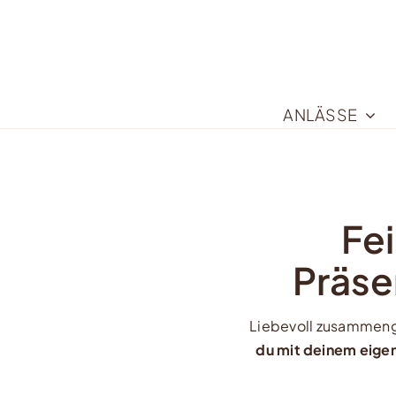
Zum
Inhalt
springen
ANLÄSSE
Fe
Präse
Liebevoll zusammeng
du mit deinem eige