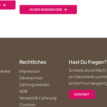
B
IN DEN WARENKORB
Rechtliches
Hast Du Fragen?
Schreib uns einfach!
henke
Impressum
ein Geschenk suchst
Datenschutz
einfach nur neugierig
Zahlungsweisen
AGB
KONTAKT
Versand & Lieferung
Cookies