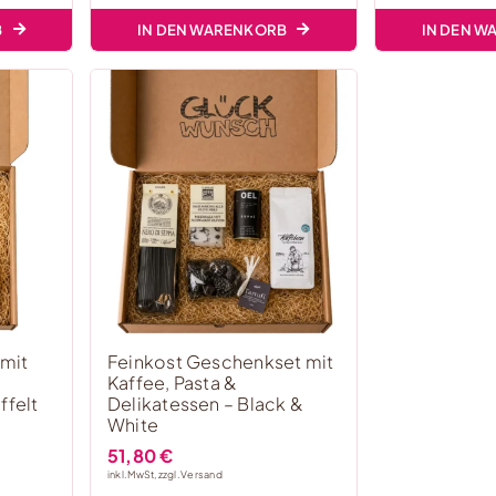
B
IN DEN WARENKORB
IN DEN 
 mit
Feinkost Geschenkset mit
Kaffee, Pasta &
ffelt
Delikatessen – Black &
White
51,80
€
inkl. MwSt, zzgl.
Versand