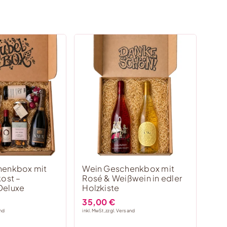
henkbox mit
Wein Geschenkbox mit
kost –
Rosé & Weißwein in edler
Deluxe
Holzkiste
35,00
€
nd
inkl. MwSt, zzgl.
Versand