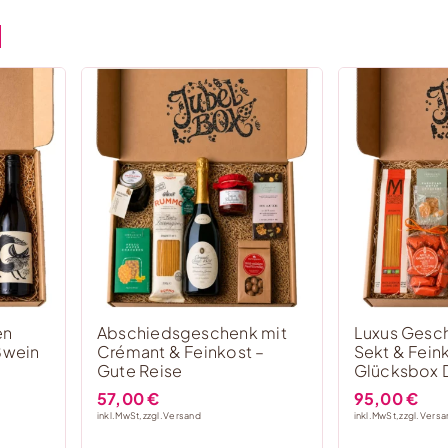
en
Abschiedsgeschenk mit
Luxus Gesc
ßwein
Crémant & Feinkost –
Sekt & Fein
Gute Reise
Glücksbox 
57,00
€
95,00
€
inkl. MwSt, zzgl.
Versand
inkl. MwSt, zzgl.
Versa