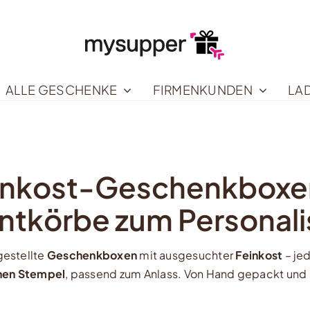
ALLE GESCHENKE
FIRMENKUNDEN
LA
inkost-Geschenkboxe
ntkörbe zum Personali
estellte
Geschenkboxen
mit ausgesuchter
Feinkost
– je
nen Stempel
, passend zum Anlass. Von Hand gepackt und s