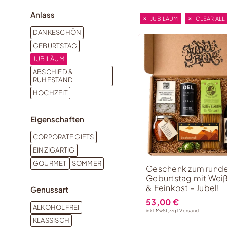
Anlass
JUBILÄUM
CLEAR ALL
DANKESCHÖN
GEBURTSTAG
JUBILÄUM
ABSCHIED &
RUHESTAND
HOCHZEIT
Eigenschaften
CORPORATE GIFTS
EINZIGARTIG
GOURMET
SOMMER
Geschenk zum rund
Geburtstag mit Wei
& Feinkost – Jubel!
Genussart
53,00
€
ALKOHOLFREI
inkl. MwSt, zzgl.
Versand
KLASSISCH