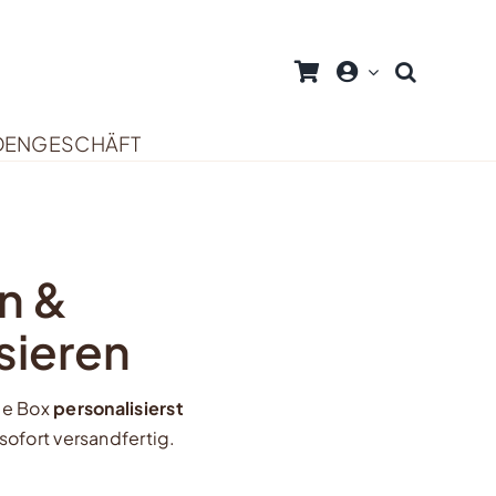
DENGESCHÄFT
n &
sieren
de Box
personalisierst
ofort versandfertig.