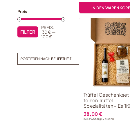
IN DEN WARENKOR
Preis
PREIS:
FILTER
30 €
—
Min.
Max.
100 €
Preis
Preis
SORTIEREN NACH
BELIEBTHEIT
Trüffel Geschenkset
feinen Trüffel-
Spezialitäten – Es Trü
38,00
€
inkl. MwSt, zzgl.
Versand