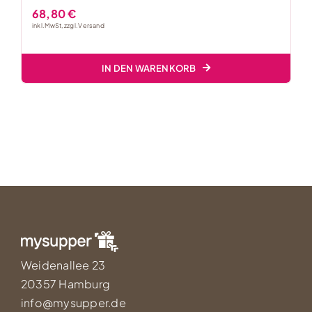
68,80
€
inkl. MwSt, zzgl.
Versand
IN DEN WARENKORB
Weidenallee 23
20357 Hamburg
info@mysupper.de