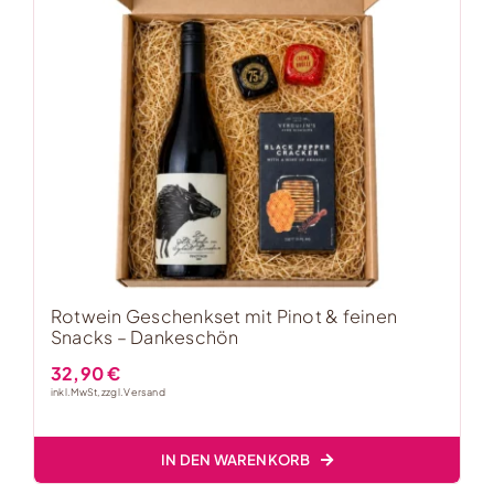
Rotwein Geschenkset mit Pinot & feinen
Snacks – Dankeschön
32,90
€
inkl. MwSt, zzgl.
Versand
IN DEN WARENKORB