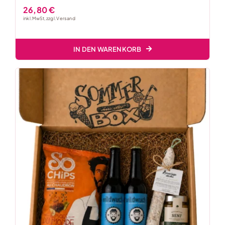
26,80
€
inkl. MwSt, zzgl.
Versand
IN DEN WARENKORB