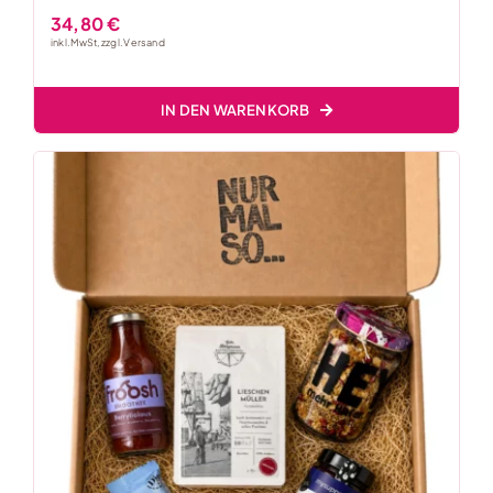
34,80
€
inkl. MwSt, zzgl.
Versand
IN DEN WARENKORB