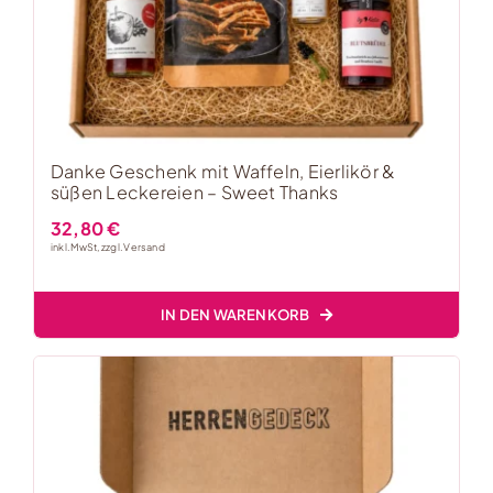
Danke Geschenk mit Waffeln, Eierlikör &
süßen Leckereien – Sweet Thanks
32,80
€
inkl. MwSt, zzgl.
Versand
IN DEN WARENKORB