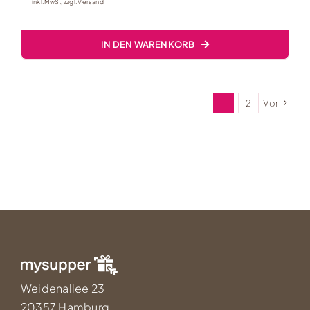
inkl. MwSt, zzgl.
Versand
IN DEN WARENKORB
1
2
Vor
Weidenallee 23
20357 Hamburg