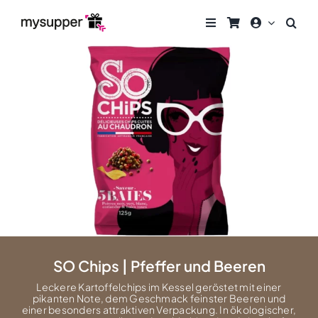
Zum
Inhalt
springen
SO Chips | Pfeffer und Beeren
Leckere Kartoffelchips im Kessel geröstet mit einer
pikanten Note, dem Geschmack feinster Beeren und
einer besonders attraktiven Verpackung. In ökologischer,