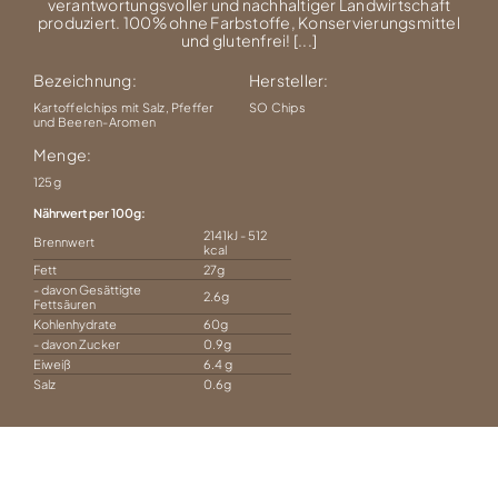
verantwortungsvoller und nachhaltiger Landwirtschaft
produziert. 100% ohne Farbstoffe, Konservierungsmittel
und glutenfrei! [...]
Bezeichnung:
Hersteller:
Kartoffelchips mit Salz, Pfeffer
SO Chips
und Beeren-Aromen
Menge:
125g
Nährwert per 100g
2141kJ - 512
Brennwert
kcal
Fett
27g
- davon Gesättigte
2.6g
Fettsäuren
Kohlenhydrate
60g
- davon Zucker
0.9g
Eiweiß
6.4 g
Salz
0.6g