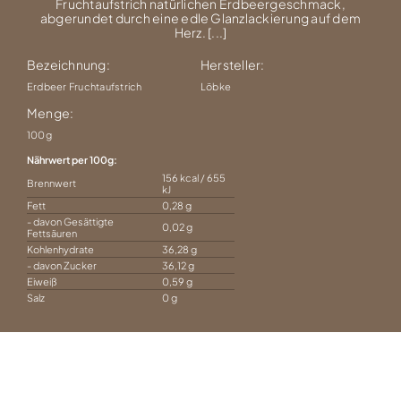
Fruchtaufstrich natürlichen Erdbeergeschmack,
abgerundet durch eine edle Glanzlackierung auf dem
Herz. [...]
Bezeichnung:
Hersteller:
Erdbeer Fruchtaufstrich
Löbke
Menge:
100g
Nährwert per 100g
156 kcal / 655
Brennwert
kJ
Fett
0,28 g
- davon Gesättigte
0,02 g
Fettsäuren
Kohlenhydrate
36,28 g
- davon Zucker
36,12 g
Eiweiß
0,59 g
Salz
0 g