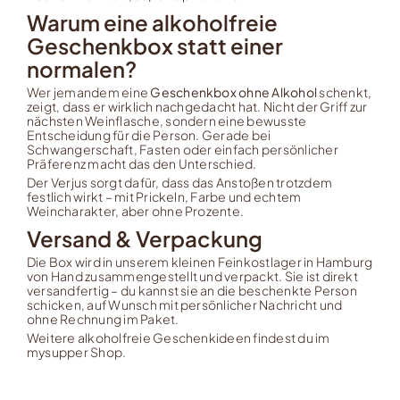
Warum eine alkoholfreie
Geschenkbox statt einer
normalen?
Wer jemandem eine
Geschenkbox ohne Alkohol
schenkt,
zeigt, dass er wirklich nachgedacht hat. Nicht der Griff zur
nächsten Weinflasche, sondern eine bewusste
Entscheidung für die Person. Gerade bei
Schwangerschaft, Fasten oder einfach persönlicher
Präferenz macht das den Unterschied.
Der Verjus sorgt dafür, dass das Anstoßen trotzdem
festlich wirkt – mit Prickeln, Farbe und echtem
Weincharakter, aber ohne Prozente.
Versand & Verpackung
Die Box wird in unserem kleinen Feinkostlager in Hamburg
von Hand zusammengestellt und verpackt. Sie ist direkt
versandfertig – du kannst sie an die beschenkte Person
schicken, auf Wunsch mit persönlicher Nachricht und
ohne Rechnung im Paket.
Weitere alkoholfreie Geschenkideen findest du
im
mysupper Shop
.