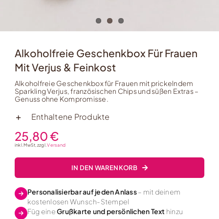
Alkoholfreie Geschenkbox Für Frauen
Mit Verjus & Feinkost
Alkoholfreie Geschenkbox für Frauen mit prickelndem
Sparkling Verjus, französischen Chips und süßen Extras –
Genuss ohne Kompromisse.
Enthaltene Produkte
25,80
€
inkl. MwSt, zzgl.
Versand
IN DEN WARENKORB
Personalisierbar auf jeden Anlass
– mit deinem
kostenlosen Wunsch-Stempel
Füg eine
Grußkarte und persönlichen Text
hinzu