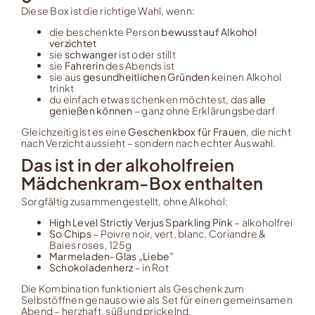
Diese Box ist die richtige Wahl, wenn:
die beschenkte Person
bewusst auf Alkohol
verzichtet
sie
schwanger
ist oder stillt
sie
Fahrerin
des Abends ist
sie aus
gesundheitlichen Gründen
keinen Alkohol
trinkt
du einfach etwas schenken möchtest, das
alle
genießen können
– ganz ohne Erklärungsbedarf
Gleichzeitig ist es eine
Geschenkbox für Frauen
, die nicht
nach Verzicht aussieht – sondern nach echter Auswahl.
Das ist in der alkoholfreien
Mädchenkram-Box enthalten
Sorgfältig zusammengestellt, ohne Alkohol:
High Level Strictly Verjus Sparkling Pink
– alkoholfrei
So Chips
– Poivre noir, vert, blanc, Coriandre &
Baies roses, 125g
Marmeladen-Glas „Liebe”
Schokoladenherz
– in Rot
Die Kombination funktioniert als Geschenk zum
Selbstöffnen genauso wie als Set für einen gemeinsamen
Abend – herzhaft, süß und prickelnd.