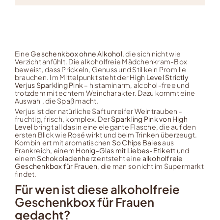
Eine
Geschenkbox ohne Alkohol
, die sich nicht wie
Verzicht anfühlt. Die alkoholfreie Mädchenkram-Box
beweist, dass Prickeln, Genuss und Stil kein Promille
brauchen. Im Mittelpunkt steht der
High Level Strictly
Verjus Sparkling Pink
– histaminarm, alcohol-free und
trotzdem mit echtem Weincharakter. Dazu kommt eine
Auswahl, die Spaß macht.
Verjus ist der natürliche Saft unreifer Weintrauben –
fruchtig, frisch, komplex. Der
Sparkling Pink von High
Level
bringt all das in eine elegante Flasche, die auf den
ersten Blick wie Rosé wirkt und beim Trinken überzeugt.
Kombiniert mit aromatischen
So Chips Baies
aus
Frankreich, einem
Honig-Glas mit Liebes-Etikett
und
einem
Schokoladenherz
entsteht eine
alkoholfreie
Geschenkbox für Frauen
, die man so nicht im Supermarkt
findet.
Für wen ist diese alkoholfreie
Geschenkbox für Frauen
gedacht?