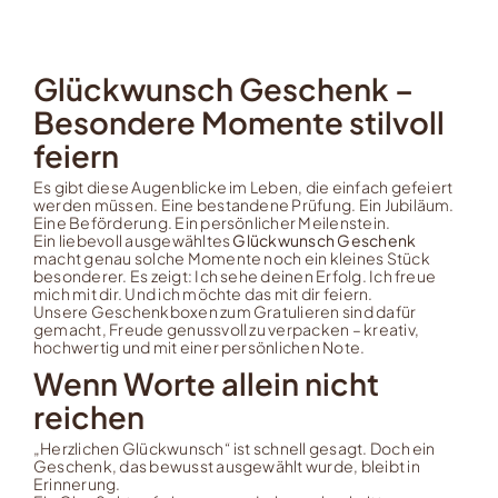
Glückwunsch Geschenk –
Besondere Momente stilvoll
feiern
Es gibt diese Augenblicke im Leben, die einfach gefeiert
werden müssen. Eine bestandene Prüfung. Ein Jubiläum.
Eine Beförderung. Ein persönlicher Meilenstein.
Ein liebevoll ausgewähltes
Glückwunsch Geschenk
macht genau solche Momente noch ein kleines Stück
besonderer. Es zeigt: Ich sehe deinen Erfolg. Ich freue
mich mit dir. Und ich möchte das mit dir feiern.
Unsere Geschenkboxen zum Gratulieren sind dafür
gemacht, Freude genussvoll zu verpacken – kreativ,
hochwertig und mit einer persönlichen Note.
Wenn Worte allein nicht
reichen
„Herzlichen Glückwunsch“ ist schnell gesagt. Doch ein
Geschenk, das bewusst ausgewählt wurde, bleibt in
Erinnerung.