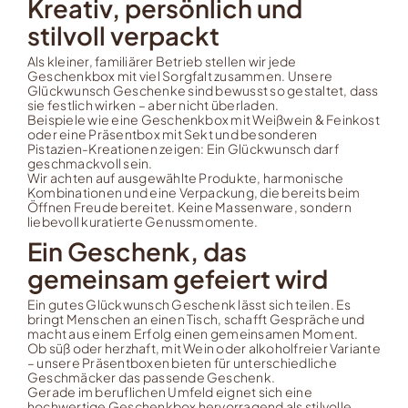
Kreativ, persönlich und
stilvoll verpackt
Als kleiner, familiärer Betrieb stellen wir jede
Geschenkbox mit viel Sorgfalt zusammen. Unsere
Glückwunsch Geschenke sind bewusst so gestaltet, dass
sie festlich wirken – aber nicht überladen.
Beispiele wie eine Geschenkbox mit Weißwein & Feinkost
oder eine Präsentbox mit Sekt und besonderen
Pistazien-Kreationen zeigen: Ein Glückwunsch darf
geschmackvoll sein.
Wir achten auf ausgewählte Produkte, harmonische
Kombinationen und eine Verpackung, die bereits beim
Öffnen Freude bereitet. Keine Massenware, sondern
liebevoll kuratierte Genussmomente.
Ein Geschenk, das
gemeinsam gefeiert wird
Ein gutes Glückwunsch Geschenk lässt sich teilen. Es
bringt Menschen an einen Tisch, schafft Gespräche und
macht aus einem Erfolg einen gemeinsamen Moment.
Ob süß oder herzhaft, mit Wein oder alkoholfreier Variante
– unsere Präsentboxen bieten für unterschiedliche
Geschmäcker das passende Geschenk.
Gerade im beruflichen Umfeld eignet sich eine
hochwertige Geschenkbox hervorragend als stilvolle