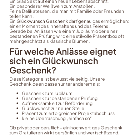
Ein Glas Sekt auf einen neuen Lebensabschnitt.
Ein besonderer Weißwein zum Anstoßen.
Feine Delikatessen, die man mit Familie oder Freunden
teilen kann.
Ein
Glückwunsch Geschenk
darf genau das ermöglichen:
einen Moment des Innehaltens und des Feierns.
Gerade bei Anlässen wie einem Jubiläum oder einer
bestandenen Prüfung wird eine stilvolle Präsentbox oft
mehr geschätzt als klassische Blumen.
Für welche Anlässe eignet
sich ein Glückwunsch
Geschenk?
Diese Kategorie ist bewusst vielseitig. Unsere
Geschenkideen passen unter anderem als:
Geschenk zum Jubiläum
Geschenk zur bestandenen Prüfung
Aufmerksamkeit zur Beförderung
Glückwunsch zur neuen Stelle
Präsent zum erfolgreichen Projektabschluss
kleine Überraschung „einfach so“
Ob privat oder beruflich – ein hochwertiges Geschenk
zum Gratulieren wirkt persönlich und wertschätzend.