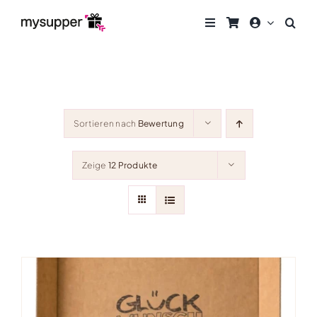
Zum
Inhalt
springen
Sortieren nach
Bewertung
Zeige
12 Produkte