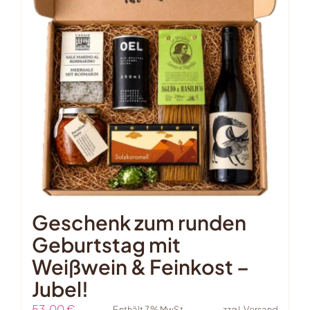
Geschenk zum runden
Geburtstag mit
Weißwein & Feinkost –
Jubel!
53,00
€
Enthält 7% MwSt.
zzgl.
Versand