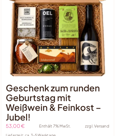
Geschenk zum runden
Geburtstag mit
Weißwein & Feinkost –
Jubel!
53,00
€
Enthält 7% MwSt.
zzgl.
Versand
Lieferzeit: ca. 3-5 Werktage