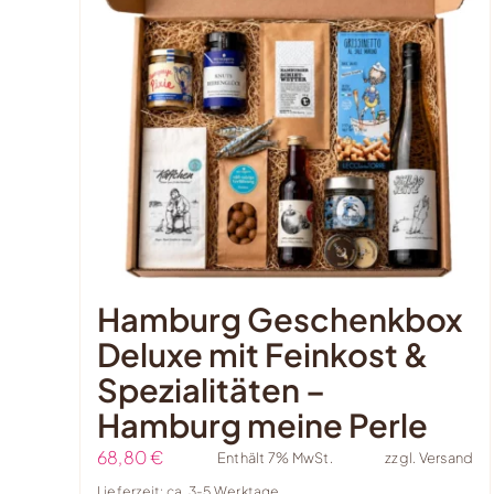
Hamburg Geschenkbox
Deluxe mit Feinkost &
Spezialitäten –
Hamburg meine Perle
68,80
€
Enthält 7% MwSt.
zzgl.
Versand
Lieferzeit: ca. 3-5 Werktage