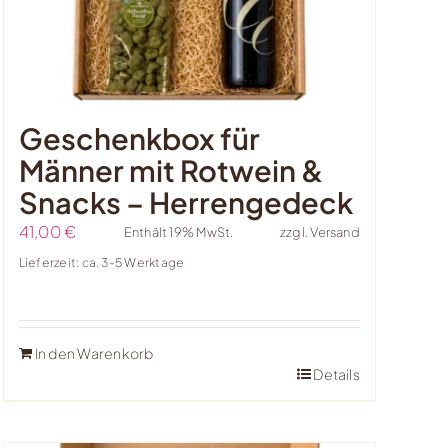
Geschenkbox für
Männer mit Rotwein &
Snacks – Herrengedeck
41,00
€
Enthält 19% MwSt.
zzgl.
Versand
Lieferzeit: ca. 3-5 Werktage
In den Warenkorb
Details